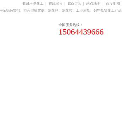
收藏玉鼎化工
|
在线留言
|
RSS订阅
|
站点地图
|
百度地图
环保型融雪剂、混合型融雪剂、氯化钙、氯化镁、工业原盐、饲料盐等化工产品
全国服务热线：
15064439666
企业文化
联系我们