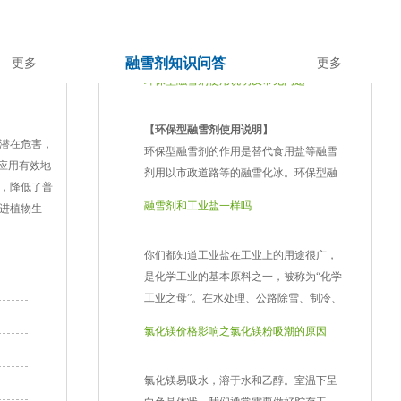
熔点变大。冰的熔点是零上十度，氯化钙
的熔点大约是零上二十度。醋酸可以达到
零下30度左右，当冰由水形成时，它的密
融雪剂知识问答
更多
更多
环保型融雪剂使用说明及常见问题
度会变小。这就是为什么我们可以看到，
在道路上，冰很容易融化，当它被汽车辗
【环保型融雪剂使用说明】
过。
环保型融雪剂
的作用是替代食用盐等融雪
销售:冬季降雪较厚时，当地对该产品的需
潜在危害，
剂用以市政道路等的融雪化冰。环保型融
求一般会比平时增加40% - 50%。然而，由
应用有效地
雪剂不可以对路面、混凝土工程、公路桥
于自身的优势，地方政府很难进入大连，
，降低了普
融雪剂和工业盐一样吗
梁设备有损害，也不可以毁坏花草植物、
小企业也在反思自身在土地上的优势。不
进植物生
粮食作物及其不可以对小动物、人有损
管这个方向是否正确，这确实是一个很好
你们都知道工业盐在工业上的用途很广，
害。它的使用说明可参照以下:
的尝试。
是化学工业的基本原料之一，被称为“化学
1、预先湿处理。先将盐与碎石子掺合，再
优点:降低扫雪人工成本，节约成本，减少
工业之母”。在水处理、公路除雪、制冷、
撒进冰雪中，为提升融雪高效率一般是按
积雪对路面交通的影响。路面积雪过多容
冷藏等方面都有使用，而融雪剂则是除雪
净重4.5%的占比添加。
易导致交通事故，给行人带来不便。扫雪
氯化镁价格影响之氯化镁粉吸潮的原因
的产品。那么有些人就问：融雪剂和工业
2、雾前喷洒。雾前使用融雪剂，一般新式
后，扫雪机仍然会堆积成一堆。在这方面
盐一样吗？今天潍坊玉鼎化工有限公司的
融雪剂可在地面保存1-2周，喷洒量为35-
的优势是除雪机无法比拟的。
氯化镁易吸水，溶于水和乙醇。室温下呈
小编就给大家解读一下：
95L km。
缺点:一切都是好的，也有缺点。
融雪剂
毕
白色晶体状。我们通常需要做好贮存工
融雪剂和工业盐不是一种产品，具体内
3、雾后使用。雾后使用量一般为80-
竟是一种化学物质，会对绿化带和道路两