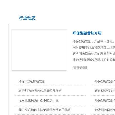
行业动态
环保型融雪剂介绍
环保型融雪剂，产品中不含氯
同时使用本品后可以增加土壤的
解决国内目前使用的融雪剂对
通融雪剂对道路及环境的影响
长，与传统产品比较，对金属和水
[查看详情]
环保II型液体融雪剂
环保型融雪剂
融雪剂的融雪的作用原理是什么
环保型融雪剂
无水氯化钙为什么不能烘干氨
环保型融雪剂
我们应该如何来防治融雪剂带来的伤害
融雪剂的两种