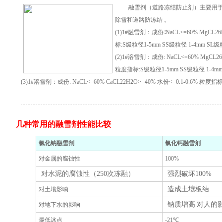
融雪剂（道路冻结防止剂）主要用于
除雪和道路防冻结 。
(1)1#融雪剂：成份∶NaCL<=60% MgCL26
标:S级粒径1-5mm SS级粒径 1-4mm SL级
(2)1#溶雪剂：成份: NaCL<=60% MgCL26
粒度指标:S级粒径1-5mm SS级粒径 1-4mm
(3)1#溶雪剂：成份: NaCL<=60% CaCL22H2O>=40% 水份<=0.1-0.6% 粒度
几种常用的融雪剂性能比较
氯化钠融雪剂
氯化钙融雪剂
对金属的腐蚀性
100%
对水泥的腐蚀性（250次冻融）
强烈破坏100%
造成土壤板结
对土壤影响
钠质增高 对人的
对地下水的影响
最低冰点
-21℃