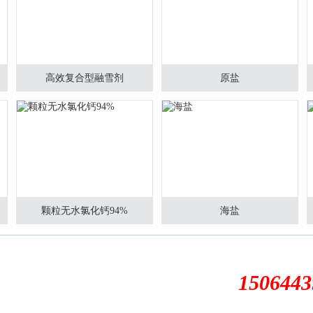
高效复合型融雪剂
原盐
颗粒无水氯化钙94%
海盐
1506443