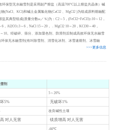
需处理路途降雪结冻等难题，而处理办法
欢。
保型无水融雪剂是采用副产熔盐（高温700°C以上熔盐共晶体）碱
化学品，在生产和储存过程中还需要注意
融雪剂厂家介绍融雪剂的种类有哪些
根脱除剂。
就是尽可能去除路途降雪。普通会应用除
1. 1万吨可使用液态氯化钙，代替氯化钡作
物(NaCl、KCl)和碱土金属氯化物(CaCl2 、MgCl2 )为组成原料熔融配
其他方面。生产过程中应防止粉尘进入车
潍坊玉鼎化工有限公司全力生产融雪剂，
雪剂，在必然程度上能够防止路途结冻，
为电解盐原液的净化剂，不使用剧毒氯化
间空气中。
盐其典型组成(质量分数ω／％)为：C2～5，(FeCI2+FeCl3)≤10～12，
备战最冷寒冬，助力除雪事业。
在考虑经济效益的前提下，为了降低融雪
除雪剂普通选用工业用盐，为何应用工业
钡，节约了烧碱生产的溶解过程，降低了
操作人员在生产中应接受培训并严格遵守
3～6，Al2O3≤3～6，NaCl 15～20，．MgCl2 10～20，KCl30～40，
剂破坏问题，有很多的融雪剂厂家研究生
盐能够融雪呢？原理是什么？
生产成本，社会效益显著。
操作规程。建议操作人员配戴自吸过滤防
2≤5～10。经破碎、筛分、添加显色剂、防滑剂后制成高效环保无水融雪
产出了更多种类的新型融雪剂产品。那
一、融雪工业盐
2. 在缓慢搅拌的条件下，过量的盐酸与石灰
尘口罩、化学防护眼镜、橡胶耐酸耐碱
效环保无水融雪剂(有叫除雪剂、消雪化冰剂、冰雪速熔剂、冰雪融
么，融雪剂厂家所制造生产的融雪剂种类
融雪剂
融雪用的工业盐的关键成分是氧化
石浆反应，负压去除二氧化碳，石灰乳中
有限使用环保融雪剂的国际通用做法
服、耐化学手套。不要接触氧化剂。车间
>>>更多信息
都有哪些呢？下面就由潍坊玉鼎化工融雪
钠，但由于是工业消费主要用处，还将会
和，用沉淀器去除杂质。
配备泄漏应急处理设备。空容器可能含有
剂厂家来为大家详细的介绍一下吧。
掺杂着别的残渣，如对身体危害的亚硝酸
由于液滴与沸腾层内的热空气与种子迅速
有害物质。储存时应与氧化剂分开存放。
中国北方的城市迎来了降雪，冰雪清理工
融雪剂厂家介绍，一种是由纸废液制复合
钠等。
接触，液态氯化钙产生强烈的热交换，使
避免混合存储。用合适的材料储存以防止
作也相继展开。使用融雪剂可以加快除雪
融雪剂、酯糖副产物制融雪剂、酒副产物
工业盐融雪剂的融雪原理就是运用了盐的
粘附在种子表面的液滴迅速脱水干燥。在
泄漏。由于空气湿度对氯化镁粉的影响较
速度，但也会带来环境污染。减少
融雪剂
制融雪剂、其他非氯化物融雪剂和混合融
可溶、受潮性和盐水的低冰度等特性。
此作用下，种子逐渐生长，形成球状颗粒
大，我们在生产中应尽量减少其不良影
对环境的破坏已成为世界各地降雪城市冬
雪剂的开发。融雪剂厂家的发展经历了单
融雪剂
当工业盐撒在雪上的时段，由于盐的可溶
状氯化钙。在孔板的中心，有一个较低的
融雪剂的定义和融雪原理
响，以保证氯化镁的价格较好。
季面临的共同课题。如何合理使用？下面
盐型、氯化钙型、无氯型和复合防腐型几
和受潮性，促使盐会消化吸收雪表层的水
进料管，颗粒状氯化钙，通过进料管排出
5～20%
跟随融雪剂生产厂家潍坊玉鼎化工有限公
个阶段。融雪剂厂家介绍，其特点是从单
份，随后使工业盐开端消融，变成水溶液
塔外。本发明实现了大规模工业化生产，
坏5%
无破坏1%
融雪剂，顾名思义：就是指可以下降冰雪
司的小编一起来看看当地的一些做法和国
一组分到多组分复合融雪剂；改变传统无
腐蚀雪层。
所获得的氯化钙颗粒具有良好的球化性
消融温度的药剂，是一种化学品。一般融
际经验。
小
改良碱性土壤
机
融雪剂
，发展有机融雪剂是利用制酯、
当工业盐与雪一同消融成盐水后，由于盐
能。
雪剂原料易得，价格低廉，其成份主要是
地方经验
制糖工业废水、纸浆工业废液和城市垃
高 对人无害
水的凝结溫度比水低，因而盐水没方法结
镁质增高 对人无害
潍坊玉鼎化工--液体氯化钙生产厂家
醋酸钾和氯盐，并以这两种进行分类。
融
北京——严控融雪剂使用量
圾。
冻产生冰层。即盐水中正离子浓度值升
融雪剂的原理和优缺点
-60℃