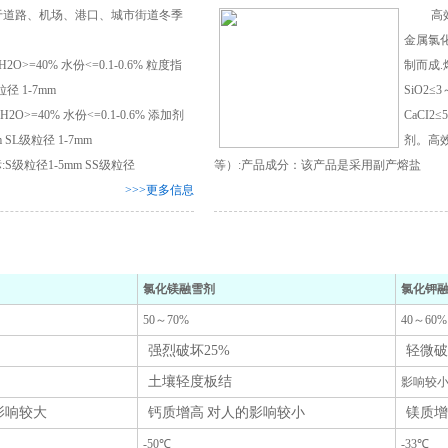
道路、机场、港口、城市街道冬季
高效环
金属氯化
H2O>=40% 水份<=0.1-0.6% 粒度指
制而成.熔
粒径 1-7mm
SiO2≤
H2O>=40% 水份<=0.1-0.6% 添加剂
CaCI
 SL级粒径 1-7mm
剂。高
指标:S级粒径1-5mm SS级粒径
等）:产品成分：该产品是采用副产熔盐
>>>更多信息
氯化镁融雪剂
氯化钾
50～70%
40～60%
强烈破坏25%
轻微破
土壤轻度板结
影响较
影响较大
钙质增高 对人的影响较小
镁质增
-50℃
-33℃