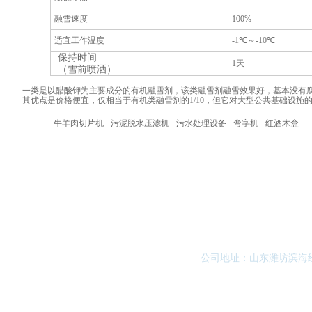
融雪速度
100%
适宜工作温度
-1℃～-10℃
保持时间
1天
（雪前喷洒）
一类是以醋酸钾为主要成分的有机融雪剂，该类融雪剂融雪效果好，基本没有腐
其优点是价格便宜，仅相当于有机类融雪剂的1/10，但它对大型公共基础设
牛羊肉切片机
污泥脱水压滤机
污水处理设备
弯字机
红酒木盒
关于我
公司地址：山东潍坊滨海经济开发