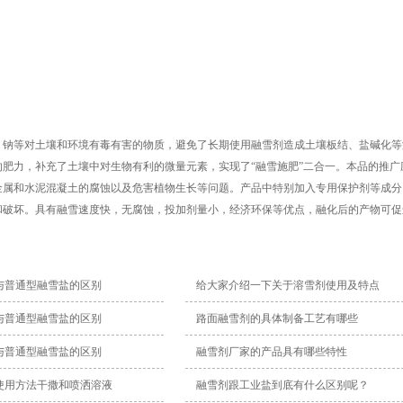
、钠等对土壤和环境有毒有害的物质，避免了长期使用融雪剂造成土壤板结、盐碱化等
肥力，补充了土壤中对生物有利的微量元素，实现了“融雪施肥”二合一。本品的推广
金属和水泥混凝土的腐蚀以及危害植物生长等问题。产品中特别加入专用保护剂等成分
和破坏。具有融雪速度快，无腐蚀，投加剂量小，经济环保等优点，融化后的产物可促
泥混凝土的腐蚀微小，安全可靠。 ...
与普通型融雪盐的区别
给大家介绍一下关于溶雪剂使用及特点
与普通型融雪盐的区别
路面融雪剂的具体制备工艺有哪些
与普通型融雪盐的区别
融雪剂厂家的产品具有哪些特性
使用方法干撒和喷洒溶液
融雪剂跟工业盐到底有什么区别呢？