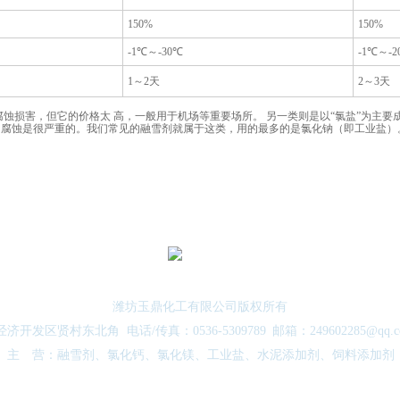
150%
150%
-1℃～-30℃
-1℃～-2
1～2天
2～3天
蚀损害，但它的价格太 高，一般用于机场等重要场所。 另一类则是以“氯盐”为主要
施的腐蚀是很严重的。我们常见的融雪剂就属于这类，用的最多的是氯化钠（即工业盐）
们
|
新闻中心
|
产品中心
|
行业信息
|
生产设备
|
产品应用
|
在线留言
|
企业文化
|
潍坊玉鼎化工有限公司版权所有
区贤村东北角 电话/传真：0536-5309789 邮箱：249602285@qq.com
主 营：融雪剂、氯化钙、氯化镁、工业盐、水泥添加剂、饲料添加剂