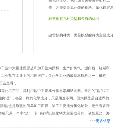
作，才能提高氯化镁的价格。氯化镁容易
容如下：
150L/km。
侧路面产生一定的影响。虽然北方的植物
吸湿的原因是什么?让潍坊玉鼎化工有限公
一、成分不同
【环保型融雪剂使用常见问题】
耐碱性较强，但这种现象在南方会更加明
融雪剂有几种类型和各自的优点
司的小编来了解一下氯化镁吸收水分的原
1、
融雪剂
顾名思义，其作用是融雪化
1、不管采用哪种方式 撒布，实际操作工作
显。道路一般采用沥青混凝土路面，城市
因。
冰，便于道路疏通。一类是以醋酸钾为主
人员均应穿纯棉或化学纤维工作服装，戴
中很少使用成本高、耐盐性高的水泥。由
融雪剂
的种类一类是以醋酸钾为主要成分
氯化镁极易吸水，受空气湿度的影响较
要成分的融雪剂；另一类则是以“氯盐”为主
胶手套（套胶、塑胶均可），穿雨靴，戴
于抗盐性较弱，这将使沥青和砂土的内部
的有机融雪剂，该类
融雪剂
融雪作用好，
大。氯化镁是一种对空气湿度影响较大的
要成分的无机融雪剂，如氯化钠、氯化
护目镜。
包裹能力下降，变得疏松。一般来说，汽
基本没有腐蚀损害，但它的价格太高，一
粉剂。当空气湿度较高时，氯化镁会增加
钙、氯化镁、氯化钾等，通称作‘化冰盐’。
2、本产品无毒性，但不能品味及食用。
车的腐蚀是从底盘开始的，因为我们每天
般用于机场等重要场所。另一类则是以氯
水含量，从而增加其自身物质的含量，从
2、工业盐则是以氯化钠作为主要成分，
3、误吞后，应先吐出来并漱口清洁。
液体氯化钙的生产方法是什么？
开车的时候都会经过不平的路面。在冬
盐为主要成分的无机融雪剂，如氯化钠、
而导致氯化镁粉的结块。此时，氯化镁粉
基本化学工业主要产品中的盐酸、烧碱、
4、如进到眼中或粘上肌肤上马上用干净水
季，当我们接触到污水时，产品会伤害到
氯化钙、氯化镁、氯化钾等，通称作'化冰
可以说是报废了，而这种氯化镁的价格自
业中大量使用原盐和加工盐为原料，生产如氯气、漂白粉、烧碱和
纯碱、氯化铵、氯气等。除了主要成分
清洗。
汽车的底部。车架生锈后会松动，带来隐
你对液
体
氯化钙
的生产了解多少?在流化床
盐'。其优点是价格便宜，仅相当于有机类
然要低得多。因此，在生产和储存中都应
，工业盐在工业上的用途很广，是化学工业的最基本原料之一，被称
外，还含有多种杂质成分。
5、进行撒布工作后，使用专用工具需自来
患。
造粒机中生产粒状氯化钙的流态化过程。
融雪剂
的1/10，但它对大型公共基础设施的
注意这一点。
工业之母”。
二、用途不同
水清洗整洁，衣服裤子与平常衣服分离置
流化床造粒机沸腾段为倒锥形圆筒，底部
腐蚀是很严重的。咱们常见的
融雪剂
就属
氯化镁粉容易吸水，这与空气湿度有关。
融雪剂只能用来融雪。而工业盐除了当
化工产品，是利用盐中主要成分氯元素和钠元素。食用的“盐”和工
放便于下一次使用，若衣服染上融雪剂并
有配风孔板，孔板上方有沸腾层。首先，
于这类，用的多的是氯化钠(即工业盐)
因此，氯化镁粉的生产应关闭运行，控制
作融雪剂的原料，还用于肥皂制造、陶
工业盐融雪剂的融雪原理是什么？
用的“盐”，都是一样的化学成分，只是用途不同。因为原盐是自然界的
湿冷，自来水清洗就能。切勿立即浇花、
将颗粒状氯化钙种子预先添加到配风孔板
空气湿度，并在雨天注意。如果车间湿度
瓷、玻璃生产、日用化工、石油钻探、钻
精制盐也是原盐的简单加工而得，除了主要成分氯化钠外，还含有多种
浇树，融雪剂撒布过的路面积雪勿集中化
上，在孔板下吹入高温热风使其流化。同
不能控制，在雨天就不能生产氯化镁粉。
井工作液、完井液、石油化工脱水液、建
俗成只用一个字“盐”，专门称呼以氯化钠为主要成分的、诸如原盐、海
堆积于花草植物中间。
工业盐的融雪原理是什么？
时，液体氯化钙由压力空气通过喷嘴雾化
储存氯化镁粉时，应选择干燥、通风、凉
筑行业早强剂、生产涂料的凝固剂、橡胶
>>>更多信息
由于下雪天对路途交通出行有挺大的危
注入沸腾层。下边潍坊玉鼎化工小编就为
爽的仓库。远离火源和热源。避免阳光直
行业乳胶凝结剂、造纸工业添加剂及废纸
害，在大暴雪气侯的时段相关部门常常必
大家介绍一下它的制作方法。希望你喜
射。包裹封好了。当然，氯化镁作为一种
张脱墨、化学工业的无机化工原料及硫酸