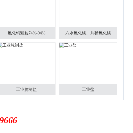
氯化钙颗粒74%-94%
六水氯化镁、片状氯化镁
工业腌制盐
工业盐
融雪剂的原理和优缺点
9666
融雪剂的原理是“氯盐”，其原理是使冰滴的