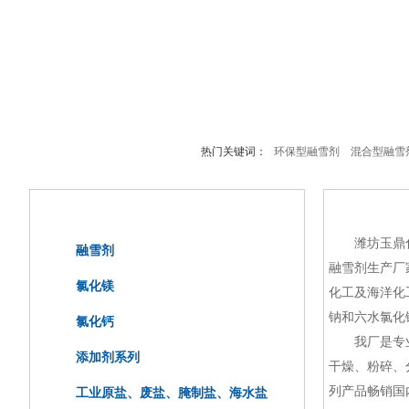
热门关键词：
环保型融雪剂
混合型融雪
产品分类Products
关于我们Ab
潍坊玉鼎化
融雪剂
融雪剂生产厂
氯化镁
化工及海洋化
钠和六水氯化
氯化钙
我厂是专业
添加剂系列
干燥、粉碎、
列产品畅销国
工业原盐、废盐、腌制盐、海水盐