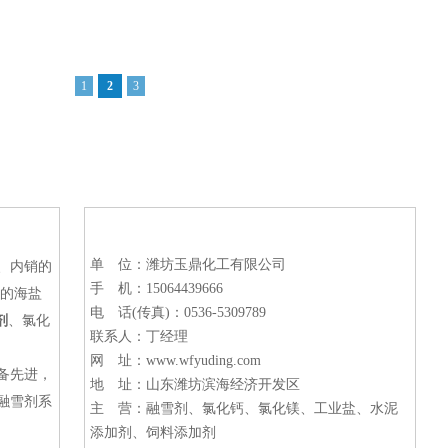
1
2
3
联系我们Contact us
单 位：潍坊玉鼎化工有限公司
、内销的
手 机：15064439666
大的海盐
电 话(传真)：0536-5309789
剂
、氯化
联系人：丁经理
网 址：www.wfyuding.com
备先进，
地 址：山东潍坊滨海经济开发区
融雪剂系
主 营：融雪剂、氯化钙、氯化镁、工业盐、水泥
添加剂、饲料添加剂