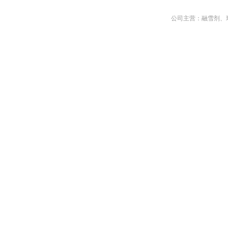
公司主营：融雪剂、
行业信息
生产设备
产品应用
在线留言