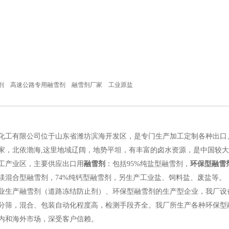
剂
高速公路专用融雪剂
融雪剂厂家
工业原盐
out us
工有限公司位于山东省潍坊滨海开发区，是专门生产加工定制各种出口
家，北依渤海,这里地域辽阔，地势平坦，有丰富的卤水资源，是中国较
工产业区，主要供应出口用
融雪剂
：包括95%纯盐型融雪剂，
环保型融雪
镁混合型融雪剂，74%纯钙型融雪剂，另生产工业盐、饲料盐、废盐等。
生产融雪剂（道路冻结防止剂）、环保型融雪剂的生产型企业，我厂设
分筛，混合、包装自动化程度高，检测手段齐全。我厂所生产各种环保型
内和海外市场，深受客户信赖。